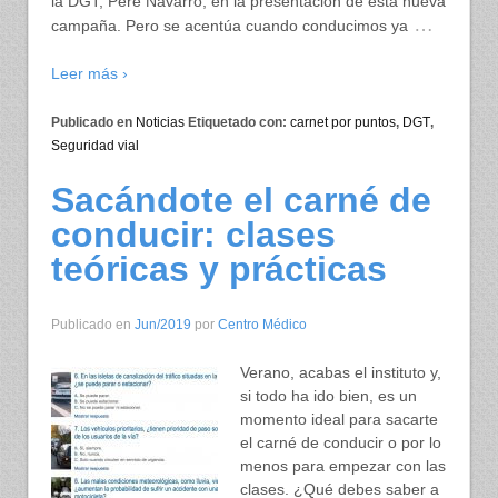
la DGT, Pere Navarro, en la presentación de esta nueva
…
campaña. Pero se acentúa cuando conducimos ya
Leer más ›
Publicado en
Noticias
Etiquetado con:
carnet por puntos
,
DGT
,
Seguridad vial
Sacándote el carné de
conducir: clases
teóricas y prácticas
Publicado en
Jun/2019
por
Centro Médico
Verano, acabas el instituto y,
si todo ha ido bien, es un
momento ideal para sacarte
el carné de conducir o por lo
menos para empezar con las
clases. ¿Qué debes saber a